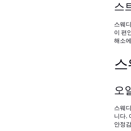
스
스웨디
이 편
해소에
스
오일
스웨디
니다.
안정감