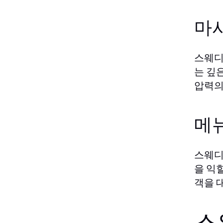
마
스웨디
는 깊
압력의
메뉴
스웨디
을 익
객을 