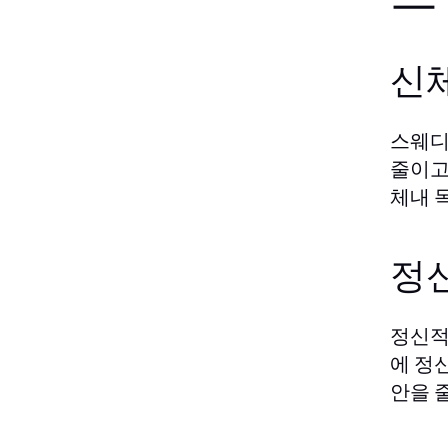
신
스웨디
줄이고
체내 
정
정신적
에 정
안을 