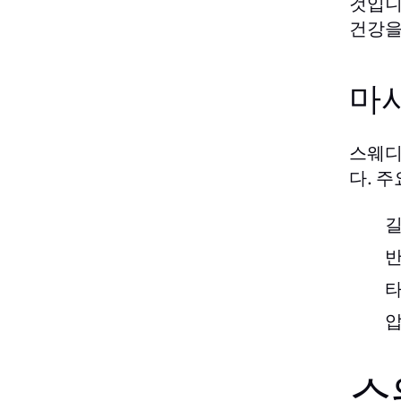
것입니
건강을
마
스웨디
다. 주
길
반
타
압
스