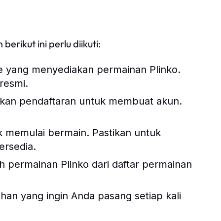
rikut ini perlu diikuti:
ne yang menyediakan permainan Plinko.
 resmi.
kukan pendaftaran untuk membuat akun.
 memulai bermain. Pastikan untuk
rsedia.
ih permainan Plinko dari daftar permainan
han yang ingin Anda pasang setiap kali