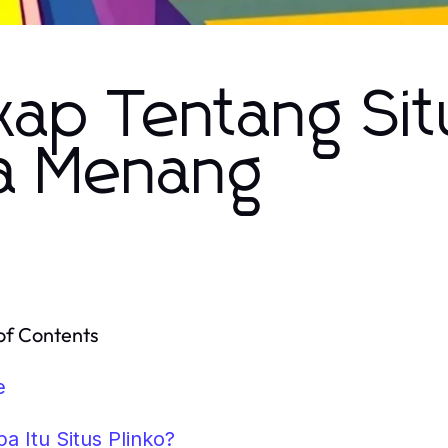
ap Tentang Sit
ra Menang
of Contents
e
pa Itu Situs Plinko?