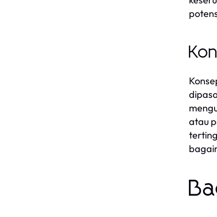
poten
Kon
Konsep
dipasa
mengub
atau 
tertin
bagai
Ba