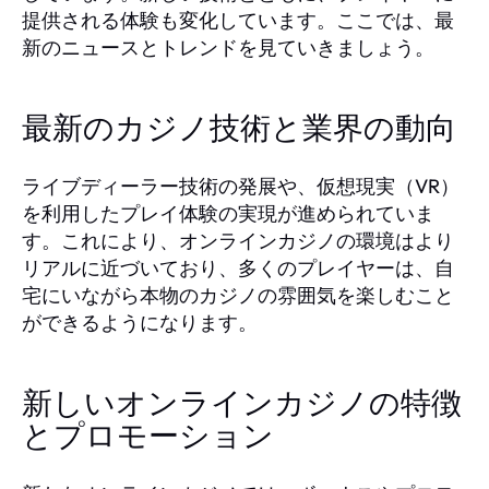
提供される体験も変化しています。ここでは、最
新のニュースとトレンドを見ていきましょう。
最新のカジノ技術と業界の動向
ライブディーラー技術の発展や、仮想現実（VR）
を利用したプレイ体験の実現が進められていま
す。これにより、オンラインカジノの環境はより
リアルに近づいており、多くのプレイヤーは、自
宅にいながら本物のカジノの雰囲気を楽しむこと
ができるようになります。
新しいオンラインカジノの特徴
とプロモーション