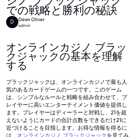
ジノ ブラックジャック
での戦略と勝利の秘訣
Dean Oliver
D
admin
オンラインカジノ ブラッ
クジャックの基本を理解
する
ブラックジャックは、オンラインカジノで最も人
気のあるカードゲームの一つです。このゲーム
は、シンプルなルールと戦略を組み合わせて、プ
レイヤーに高いエンターテイメント価値を提供し
ます。プレイヤーはディーラーと対戦し、21を超
えないようにカードの合計点数をできるだけ21に
近づけることを目指します。お得な情報を得るに
は、
を見てみ
オンラインカジノ ブラックジャック