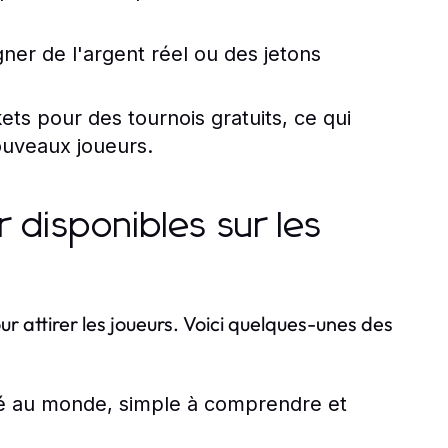
er de l'argent réel ou des jetons
ets pour des tournois gratuits, ce qui
ouveaux joueurs.
 disponibles sur les
r attirer les joueurs. Voici quelques-unes des
oué au monde, simple à comprendre et