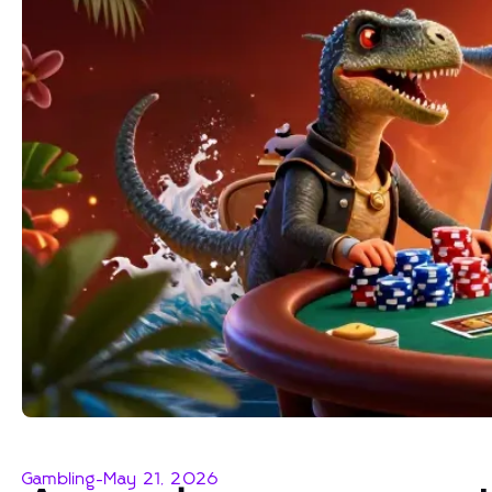
Gambling
-
May 21, 2026