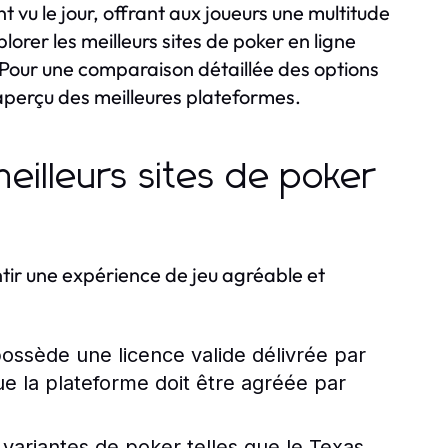
vu le jour, offrant aux joueurs une multitude
lorer les meilleurs sites de poker en ligne
e. Pour une comparaison détaillée des options
aperçu des meilleures plateformes.
meilleurs sites de poker
ntir une expérience de jeu agréable et
ossède une licence valide délivrée par
ue la plateforme doit être agréée par
s variantes de poker telles que le Texas