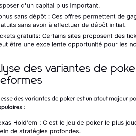
isposer d'un capital plus important.
onus sans dépôt :
Ces offres permettent de gagn
atuits sans avoir à effectuer de dépôt initial.
ckets gratuits:
Certains sites proposent des tick
eut être une excellente opportunité pour les n
lyse des variantes de poker
teformes
hesse des variantes de poker est un atout majeur pou
pulaires :
exas Hold'em :
C'est le jeu de poker le plus j
lein de stratégies profondes.