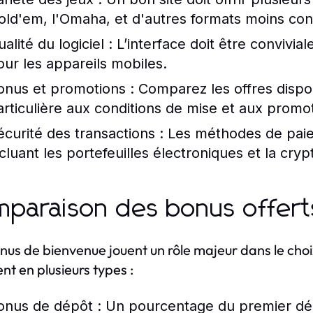
old'em, l'Omaha, et d'autres formats moins co
alité du logiciel :
L’interface doit être convivial
our les appareils mobiles.
onus et promotions :
Comparez les offres dispon
articulière aux conditions de mise et aux promot
écurité des transactions :
Les méthodes de paiem
ncluant les portefeuilles électroniques et la cry
paraison des bonus offerts
nus de bienvenue jouent un rôle majeur dans le choix
ent en plusieurs types :
onus de dépôt :
Un pourcentage du premier dépô