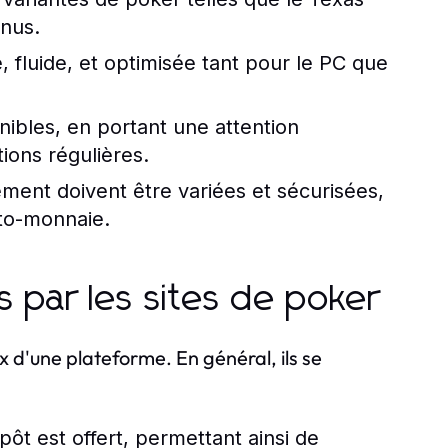
nnus.
e, fluide, et optimisée tant pour le PC que
ibles, en portant une attention
ions régulières.
ent doivent être variées et sécurisées,
pto-monnaie.
 par les sites de poker
 d'une plateforme. En général, ils se
t est offert, permettant ainsi de