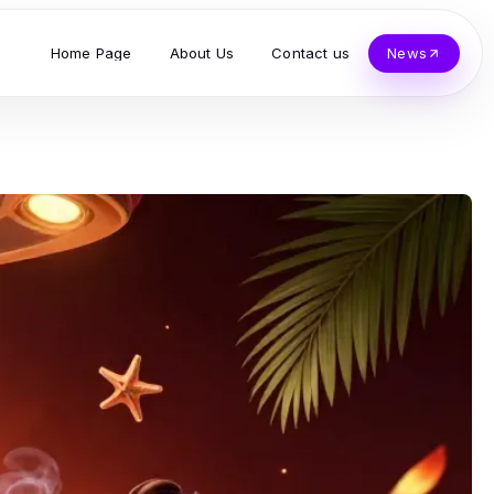
Home Page
About Us
Contact us
News