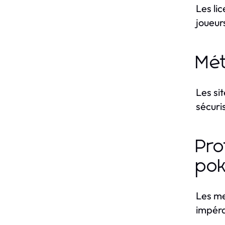
Les li
joueurs
Mét
Les si
sécuri
Pro
pok
Les me
impérat