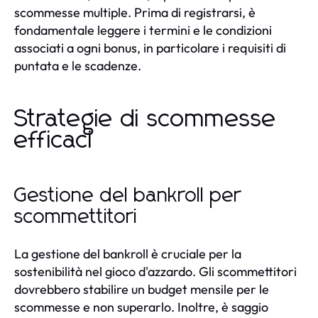
scommesse multiple. Prima di registrarsi, è
fondamentale leggere i termini e le condizioni
associati a ogni bonus, in particolare i requisiti di
puntata e le scadenze.
Strategie di scommesse
efficaci
Gestione del bankroll per
scommettitori
La gestione del bankroll è cruciale per la
sostenibilità nel gioco d'azzardo. Gli scommettitori
dovrebbero stabilire un budget mensile per le
scommesse e non superarlo. Inoltre, è saggio