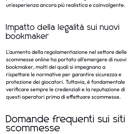
un'esperienza ancora più realistica e coinvolgente.
Impatto della legalità sui nuovi
bookmaker
L'aumento della regolamentazione nel settore delle
scommesse online ha portato all'emergere di nuovi
bookmaker, molti dei quali si impegnano a
rispettare le normative per garantire sicurezza e
protezione dei giocatori. Tuttavia, è fondamentale
verificare sempre le credenziali e la reputazione di
questi operatori prima di effettuare scommesse.
Domande frequenti sui siti
scommesse