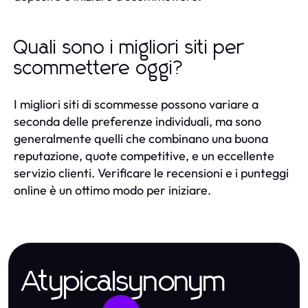
Quali sono i migliori siti per
scommettere oggi?
I migliori siti di scommesse possono variare a
seconda delle preferenze individuali, ma sono
generalmente quelli che combinano una buona
reputazione, quote competitive, e un eccellente
servizio clienti. Verificare le recensioni e i punteggi
online è un ottimo modo per iniziare.
Atypicalsynonym