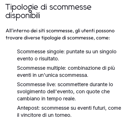
Tipologie di scommesse
disponibili
All'interno dei siti scommesse, gli utenti possono
trovare diverse tipologie di scommesse, come:
Scommesse singole:
puntate su un singolo
evento o risultato.
Scommesse multiple:
combinazione di più
eventi in un'unica scommessa.
Scommesse live:
scommettere durante lo
svolgimento dell'evento, con quote che
cambiano in tempo reale.
Antepost:
scommesse su eventi futuri, come
il vincitore di un torneo.