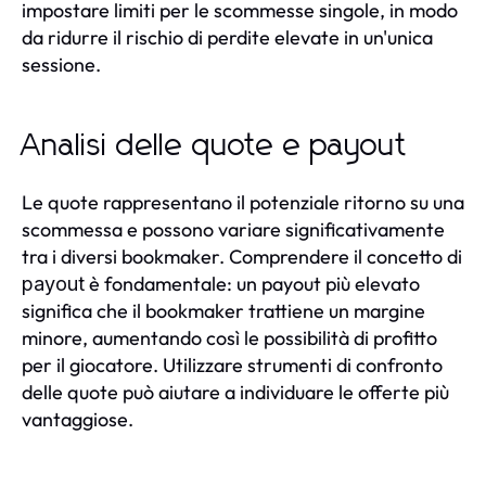
impostare limiti per le scommesse singole, in modo
da ridurre il rischio di perdite elevate in un'unica
sessione.
Analisi delle quote e payout
Le quote rappresentano il potenziale ritorno su una
scommessa e possono variare significativamente
tra i diversi bookmaker. Comprendere il concetto di
è fondamentale: un payout più elevato
payout
significa che il bookmaker trattiene un margine
minore, aumentando così le possibilità di profitto
per il giocatore. Utilizzare strumenti di confronto
delle quote può aiutare a individuare le offerte più
vantaggiose.