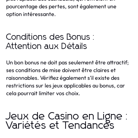
pourcentage des pertes, sont également une
option intéressante.
Conditions des Bonus :
Attention aux Détails
Un bon bonus ne doit pas seulement être attractif;
ses conditions de mise doivent être claires et
raisonnables. Vérifiez également s’il existe des
restrictions sur les jeux applicables au bonus, car
cela pourrait limiter vos choix.
Jeux de Casino en Ligne :
Variétés et Tendances