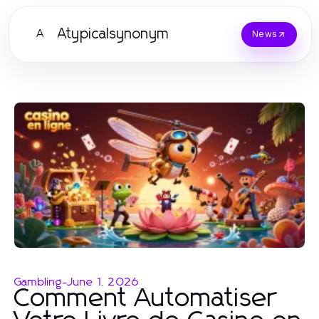
Atypicalsynonym
A
News
Gambling
-
June 1, 2026
Comment Automatiser