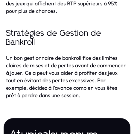
des jeux qui affichent des RTP supérieurs à 95%
pour plus de chances.
Stratégies de Gestion de
Bankroll
Un bon gestionnaire de bankroll fixe des limites
claires de mises et de pertes avant de commencer
à jouer. Cela peut vous aider à profiter des jeux
tout en évitant des pertes excessives. Par
exemple, décidez à l'avance combien vous êtes
prêt à perdre dans une session.