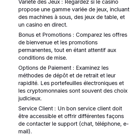
Variété des Jeux :
Regardez si le casino
propose une gamme variée de jeux, incluant
des machines à sous, des jeux de table, et
un casino en direct.
Bonus et Promotions :
Comparez les offres
de bienvenue et les promotions
permanentes, tout en étant attentif aux
conditions de mise.
Options de Paiement :
Examinez les
méthodes de dépôt et de retrait et leur
rapidité. Les portefeuilles électroniques et
les cryptomonnaies sont souvent des choix
judicieux.
Service Client :
Un bon service client doit
être accessible et offrir différentes façons
de contacter le support (chat, téléphone, e-
mail).