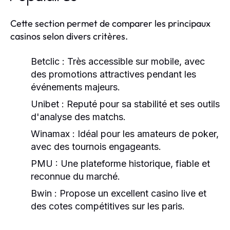
Cette section permet de comparer les principaux
casinos selon divers critères.
Betclic :
Très accessible sur mobile, avec
des promotions attractives pendant les
événements majeurs.
Unibet :
Reputé pour sa stabilité et ses outils
d'analyse des matchs.
Winamax :
Idéal pour les amateurs de poker,
avec des tournois engageants.
PMU :
Une plateforme historique, fiable et
reconnue du marché.
Bwin :
Propose un excellent casino live et
des cotes compétitives sur les paris.