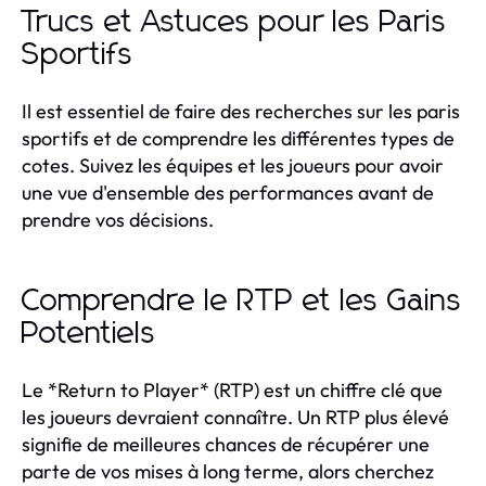
Trucs et Astuces pour les Paris
Sportifs
Il est essentiel de faire des recherches sur les paris
sportifs et de comprendre les différentes types de
cotes. Suivez les équipes et les joueurs pour avoir
une vue d'ensemble des performances avant de
prendre vos décisions.
Comprendre le RTP et les Gains
Potentiels
Le *Return to Player* (RTP) est un chiffre clé que
les joueurs devraient connaître. Un RTP plus élevé
signifie de meilleures chances de récupérer une
parte de vos mises à long terme, alors cherchez