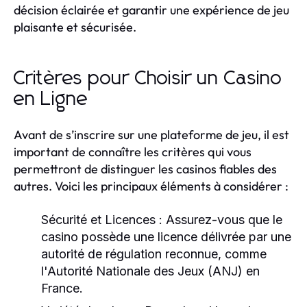
décision éclairée et garantir une expérience de jeu
plaisante et sécurisée.
Critères pour Choisir un Casino
en Ligne
Avant de s’inscrire sur une plateforme de jeu, il est
important de connaître les critères qui vous
permettront de distinguer les casinos fiables des
autres. Voici les principaux éléments à considérer :
Sécurité et Licences :
Assurez-vous que le
casino possède une licence délivrée par une
autorité de régulation reconnue, comme
l'Autorité Nationale des Jeux (ANJ) en
France.