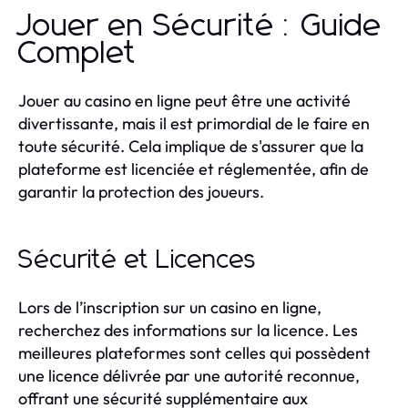
Jouer en Sécurité : Guide
Complet
Jouer au casino en ligne peut être une activité
divertissante, mais il est primordial de le faire en
toute sécurité. Cela implique de s'assurer que la
plateforme est licenciée et réglementée, afin de
garantir la protection des joueurs.
Sécurité et Licences
Lors de l’inscription sur un casino en ligne,
recherchez des informations sur la licence. Les
meilleures plateformes sont celles qui possèdent
une licence délivrée par une autorité reconnue,
offrant une sécurité supplémentaire aux