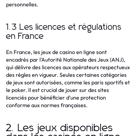
personnelles.
1.3 Les licences et régulations
en France
En France, les jeux de casino en ligne sont
encadrés par l'Autorité Nationale des Jeux (ANJ),
qui délivre des licences aux opérateurs respectueux
des règles en vigueur. Seules certaines catégories
de jeux sont autorisées, comme les paris sportifs et
le poker. Il est crucial de jouer sur des sites
licenciés pour bénéficier d'une protection
conforme aux normes françaises.
2. Les jeux disponibles