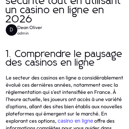
sécurité tout en utilisant
un casino en ligne en
2026
Dean Oliver
D
admin
1. Comprendre le paysage
des casinos en ligne
Le secteur des casinos en ligne a considérablement
évolué ces dernières années, notamment avec la
réglementation qui s'est intensifiée en France. À
l'heure actuelle, les joueurs ont accès à une variété
d'options, allant des sites bien établis aux nouvelles
plateformes qui émergent sur le marché. En
explorant ces options,
offre des
casino en ligne
informations complètes pour vous guider dans