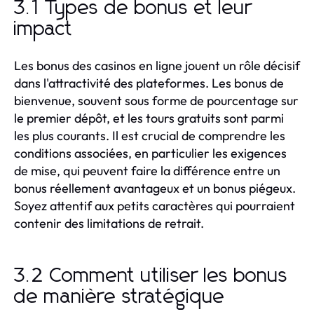
3.1 Types de bonus et leur
impact
Les bonus des casinos en ligne jouent un rôle décisif
dans l'attractivité des plateformes. Les bonus de
bienvenue, souvent sous forme de pourcentage sur
le premier dépôt, et les tours gratuits sont parmi
les plus courants. Il est crucial de comprendre les
conditions associées, en particulier les exigences
de mise, qui peuvent faire la différence entre un
bonus réellement avantageux et un bonus piégeux.
Soyez attentif aux petits caractères qui pourraient
contenir des limitations de retrait.
3.2 Comment utiliser les bonus
de manière stratégique