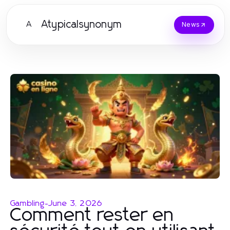
Atypicalsynonym
A
News
Gambling
-
June 3, 2026
Comment rester en