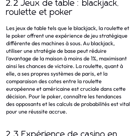
2.2 Jeux de table : blackjack,
roulette et poker
Les jeux de table tels que le blackjack, la roulette et
le poker offrent une expérience de jeu stratégique
différente des machines à sous. Au blackjack,
utiliser une stratégie de base peut réduire
l'avantage de la maison à moins de 1%, maximisant
ainsi les chances de victoire. La roulette, quant à
elle, a ses propres systèmes de paris, et la
comparaison des cotes entre la roulette
européenne et américaine est cruciale dans cette
décision. Pour le poker, connaître les tendances
des opposants et les calculs de probabilités est vital
pour une réussite accrue.
2.3 Expérience de casino en