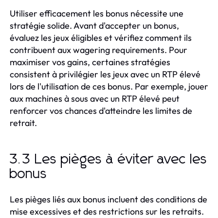
Utiliser efficacement les bonus nécessite une
stratégie solide. Avant d'accepter un bonus,
évaluez les jeux éligibles et vérifiez comment ils
contribuent aux wagering requirements. Pour
maximiser vos gains, certaines stratégies
consistent à privilégier les jeux avec un RTP élevé
lors de l'utilisation de ces bonus. Par exemple, jouer
aux machines à sous avec un RTP élevé peut
renforcer vos chances d'atteindre les limites de
retrait.
3.3 Les pièges à éviter avec les
bonus
Les pièges liés aux bonus incluent des conditions de
mise excessives et des restrictions sur les retraits.