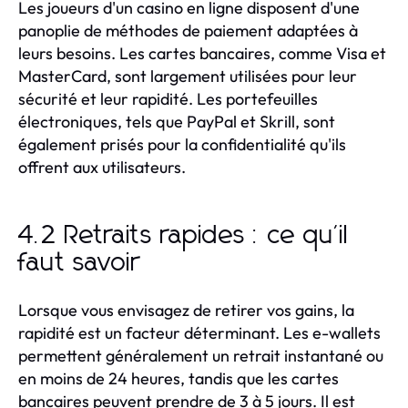
Les joueurs d'un casino en ligne disposent d'une
panoplie de méthodes de paiement adaptées à
leurs besoins. Les cartes bancaires, comme Visa et
MasterCard, sont largement utilisées pour leur
sécurité et leur rapidité. Les portefeuilles
électroniques, tels que PayPal et Skrill, sont
également prisés pour la confidentialité qu'ils
offrent aux utilisateurs.
4.2 Retraits rapides : ce qu'il
faut savoir
Lorsque vous envisagez de retirer vos gains, la
rapidité est un facteur déterminant. Les e-wallets
permettent généralement un retrait instantané ou
en moins de 24 heures, tandis que les cartes
bancaires peuvent prendre de 3 à 5 jours. Il est