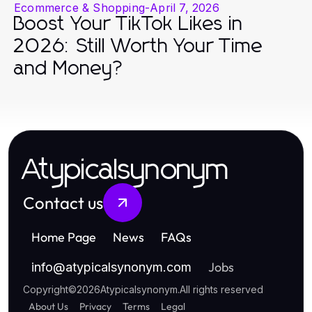
Ecommerce & Shopping
-
April 7, 2026
Boost Your TikTok Likes in
2026: Still Worth Your Time
and Money?
Atypicalsynonym
Contact us
Home Page
News
FAQs
Jobs
info
@
atypicalsynonym.com
Copyright
©
2026
Atypicalsynonym
.
All rights reserved
About Us
Privacy
Terms
Legal