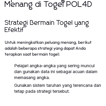
Menang di Togel POL4D
Strategi Bermain Togel yang
Efektif
Untuk meningkatkan peluang menang, berikut
adalah beberapa strategi yang dapat Anda
terapkan saat bermain togel:
Pelajari angka-angka yang sering muncul
dan gunakan data ini sebagai acuan dalam
memasang angka.
Gunakan sistem taruhan yang terencana dan
tetap pada strategi tersebut.