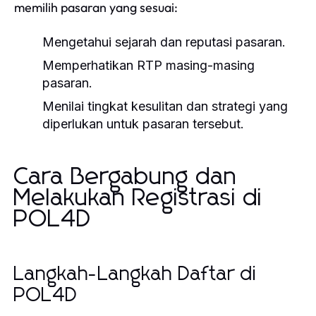
memilih pasaran yang sesuai:
Mengetahui sejarah dan reputasi pasaran.
Memperhatikan RTP masing-masing
pasaran.
Menilai tingkat kesulitan dan strategi yang
diperlukan untuk pasaran tersebut.
Cara Bergabung dan
Melakukan Registrasi di
POL4D
Langkah-Langkah Daftar di
POL4D