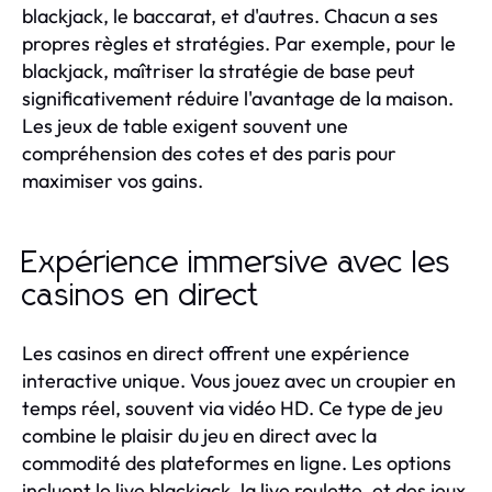
blackjack, le baccarat, et d'autres. Chacun a ses
propres règles et stratégies. Par exemple, pour le
blackjack, maîtriser la stratégie de base peut
significativement réduire l'avantage de la maison.
Les jeux de table exigent souvent une
compréhension des cotes et des paris pour
maximiser vos gains.
Expérience immersive avec les
casinos en direct
Les casinos en direct offrent une expérience
interactive unique. Vous jouez avec un croupier en
temps réel, souvent via vidéo HD. Ce type de jeu
combine le plaisir du jeu en direct avec la
commodité des plateformes en ligne. Les options
incluent le live blackjack, la live roulette, et des jeux