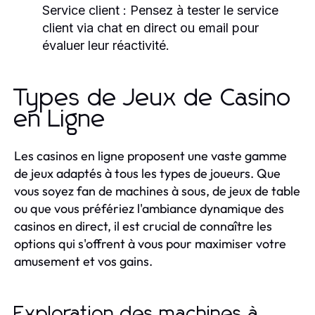
Service client :
Pensez à tester le service
client via chat en direct ou email pour
évaluer leur réactivité.
Types de Jeux de Casino
en Ligne
Les casinos en ligne proposent une vaste gamme
de jeux adaptés à tous les types de joueurs. Que
vous soyez fan de machines à sous, de jeux de table
ou que vous préfériez l'ambiance dynamique des
casinos en direct, il est crucial de connaître les
options qui s'offrent à vous pour maximiser votre
amusement et vos gains.
Exploration des machines à