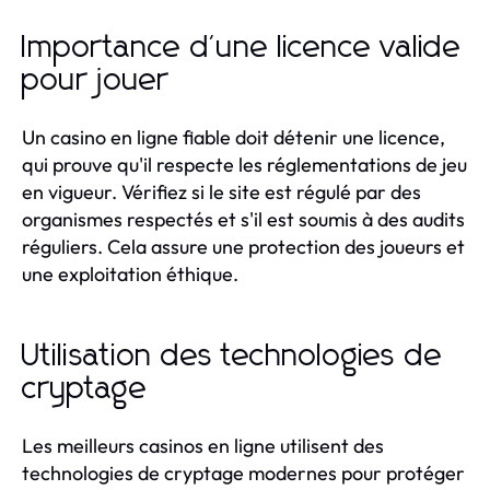
Importance d'une licence valide
pour jouer
Un casino en ligne fiable doit détenir une licence,
qui prouve qu'il respecte les réglementations de jeu
en vigueur. Vérifiez si le site est régulé par des
organismes respectés et s'il est soumis à des audits
réguliers. Cela assure une protection des joueurs et
une exploitation éthique.
Utilisation des technologies de
cryptage
Les meilleurs casinos en ligne utilisent des
technologies de cryptage modernes pour protéger