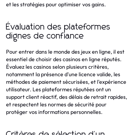
et les stratégies pour optimiser vos gains.
Évaluation des plateformes
dignes de confiance
Pour entrer dans le monde des jeux en ligne, il est
essentiel de choisir des casinos en ligne réputés.
Évaluez les casinos selon plusieurs critères,
notamment la présence d'une licence valide, les
méthodes de paiement sécurisées, et l'expérience
utilisateur. Les plateformes réputées ont un
support client réactif, des délais de retrait rapides,
et respectent les normes de sécurité pour
protéger vos informations personnelles.
Critères de sélection d'un