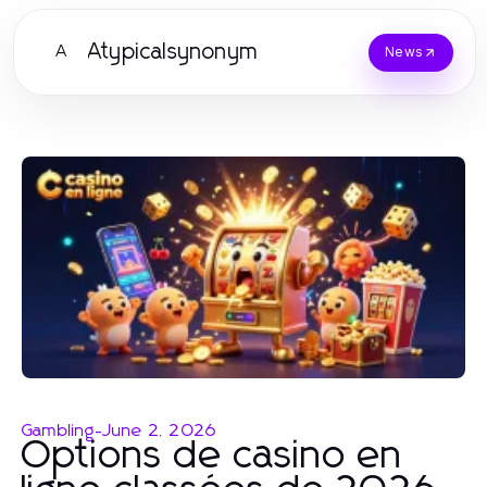
Atypicalsynonym
A
News
Gambling
-
June 2, 2026
Options de casino en