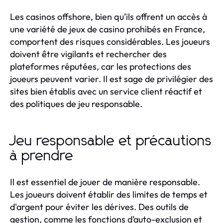
Les casinos offshore, bien qu’ils offrent un accès à
une variété de jeux de casino prohibés en France,
comportent des risques considérables. Les joueurs
doivent être vigilants et rechercher des
plateformes réputées, car les protections des
joueurs peuvent varier. Il est sage de privilégier des
sites bien établis avec un service client réactif et
des politiques de jeu responsable.
Jeu responsable et précautions
à prendre
Il est essentiel de jouer de manière responsable.
Les joueurs doivent établir des limites de temps et
d'argent pour éviter les dérives. Des outils de
gestion, comme les fonctions d’auto-exclusion et