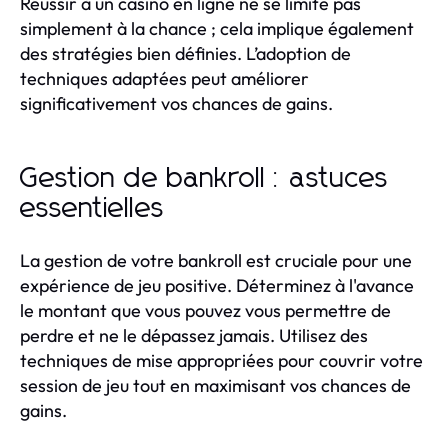
Réussir à un casino en ligne ne se limite pas
simplement à la chance ; cela implique également
des stratégies bien définies. L’adoption de
techniques adaptées peut améliorer
significativement vos chances de gains.
Gestion de bankroll : astuces
essentielles
La gestion de votre bankroll est cruciale pour une
expérience de jeu positive. Déterminez à l'avance
le montant que vous pouvez vous permettre de
perdre et ne le dépassez jamais. Utilisez des
techniques de mise appropriées pour couvrir votre
session de jeu tout en maximisant vos chances de
gains.