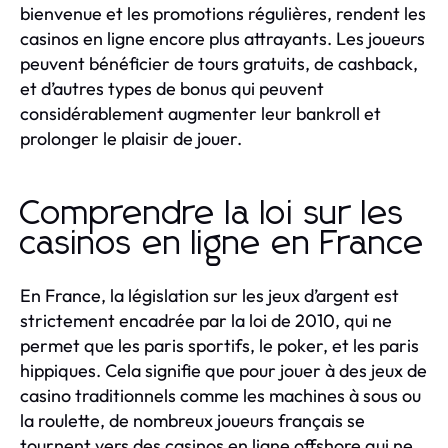
bienvenue et les promotions régulières, rendent les
casinos en ligne encore plus attrayants. Les joueurs
peuvent bénéficier de tours gratuits, de cashback,
et d’autres types de bonus qui peuvent
considérablement augmenter leur bankroll et
prolonger le plaisir de jouer.
Comprendre la loi sur les
casinos en ligne en France
En France, la législation sur les jeux d’argent est
strictement encadrée par la loi de 2010, qui ne
permet que les paris sportifs, le poker, et les paris
hippiques. Cela signifie que pour jouer à des jeux de
casino traditionnels comme les machines à sous ou
la roulette, de nombreux joueurs français se
tournent vers des casinos en ligne offshore qui ne