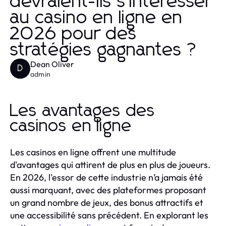
devraient-ils s'intéresser
au casino en ligne en
2026 pour des
stratégies gagnantes ?
Dean Oliver
D
admin
Les avantages des
casinos en ligne
Les casinos en ligne offrent une multitude
d'avantages qui attirent de plus en plus de joueurs.
En 2026, l'essor de cette industrie n’a jamais été
aussi marquant, avec des plateformes proposant
un grand nombre de jeux, des bonus attractifs et
une accessibilité sans précédent. En explorant les