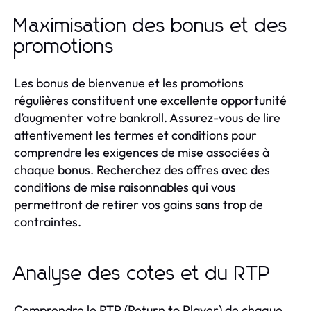
Maximisation des bonus et des
promotions
Les bonus de bienvenue et les promotions
régulières constituent une excellente opportunité
d’augmenter votre bankroll. Assurez-vous de lire
attentivement les termes et conditions pour
comprendre les exigences de mise associées à
chaque bonus. Recherchez des offres avec des
conditions de mise raisonnables qui vous
permettront de retirer vos gains sans trop de
contraintes.
Analyse des cotes et du RTP
Comprendre le RTP (Return to Player) de chaque