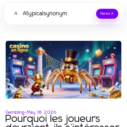
Atypicalsynonym
A
News
Gambling
-
May 18, 2026
Pourquoi les joueurs