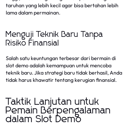
taruhan yang lebih kecil agar bisa bertahan lebih
lama dalam permainan.
Menguji Teknik Baru Tanpa
Risiko Finansial
Salah satu keuntungan terbesar dari bermain di
slot demo adalah kemampuan untuk mencoba
teknik baru. Jika strategi baru tidak berhasil, Anda
tidak harus khawatir tentang kerugian finansial.
Taktik Lanjutan untuk
Pemain Berpengalaman
dalam Slot Demo