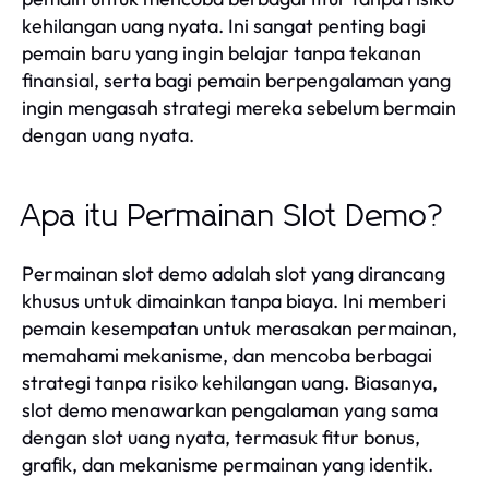
kehilangan uang nyata. Ini sangat penting bagi
pemain baru yang ingin belajar tanpa tekanan
finansial, serta bagi pemain berpengalaman yang
ingin mengasah strategi mereka sebelum bermain
dengan uang nyata.
Apa itu Permainan Slot Demo?
Permainan slot demo adalah slot yang dirancang
khusus untuk dimainkan tanpa biaya. Ini memberi
pemain kesempatan untuk merasakan permainan,
memahami mekanisme, dan mencoba berbagai
strategi tanpa risiko kehilangan uang. Biasanya,
slot demo menawarkan pengalaman yang sama
dengan slot uang nyata, termasuk fitur bonus,
grafik, dan mekanisme permainan yang identik.