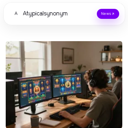
Atypicalsynonym
A
News