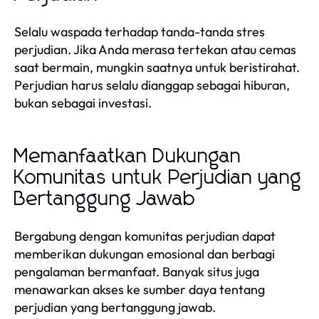
Selalu waspada terhadap tanda-tanda stres
perjudian. Jika Anda merasa tertekan atau cemas
saat bermain, mungkin saatnya untuk beristirahat.
Perjudian harus selalu dianggap sebagai hiburan,
bukan sebagai investasi.
Memanfaatkan Dukungan
Komunitas untuk Perjudian yang
Bertanggung Jawab
Bergabung dengan komunitas perjudian dapat
memberikan dukungan emosional dan berbagi
pengalaman bermanfaat. Banyak situs juga
menawarkan akses ke sumber daya tentang
perjudian yang bertanggung jawab.