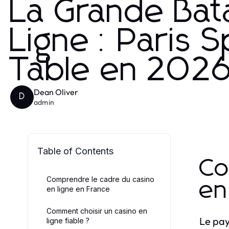
La Grande Bata
Ligne : Paris 
Table en 202
Dean Oliver
D
admin
Table of Contents
Co
Comprendre le cadre du casino
en
en ligne en France
Comment choisir un casino en
Le pay
ligne fiable ?