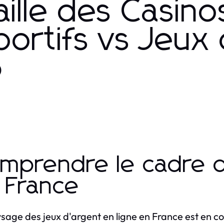
ille des Casino
Sportifs vs Jeux
6
mprendre le cadre d
 France
sage des jeux d'argent en ligne en France est en co