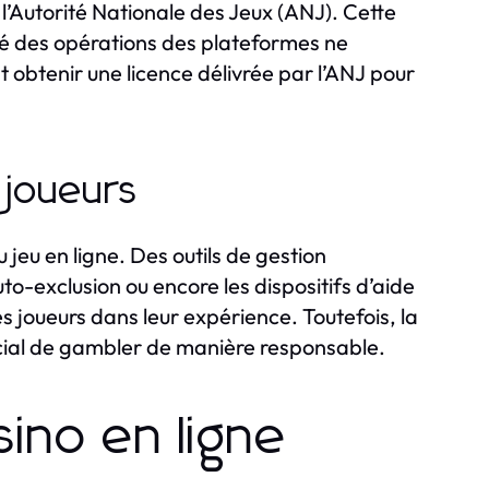
l’Autorité Nationale des Jeux (ANJ). Cette
arité des opérations des plateformes ne
t obtenir une licence délivrée par l’ANJ pour
 joueurs
 jeu en ligne. Des outils de gestion
uto-exclusion ou encore les dispositifs d’aide
 joueurs dans leur expérience. Toutefois, la
ucial de gambler de manière responsable.
ino en ligne