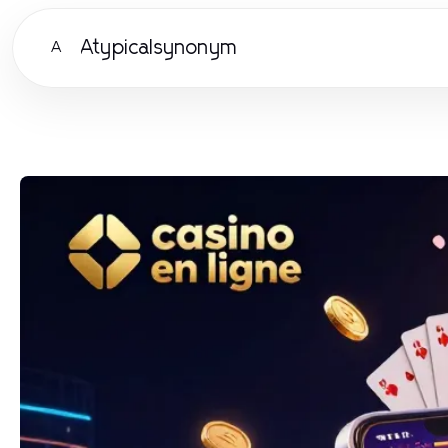
Atypicalsynonym
A