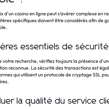
ix d'un casino en ligne peut s’avérer complexe en ra
itères spécifiques doivent être considérés afin de g
le.
tères essentiels de sécurité 
e votre recherche, vérifiez toujours la présence d'un
tion reconnue. La sécurité des transactions est égal
ormes qui utilisent un protocole de cryptage SSL po
res.
luer la qualité du service cli