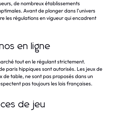
oueurs, de nombreux établissements
optimales. Avant de plonger dans l'univers
dre les régulations en vigueur qui encadrent
inos en ligne
marché tout en le régulant strictement.
 de paris hippiques sont autorisés. Les jeux de
eux de table, ne sont pas proposés dans un
spectent pas toujours les lois françaises.
nces de jeu