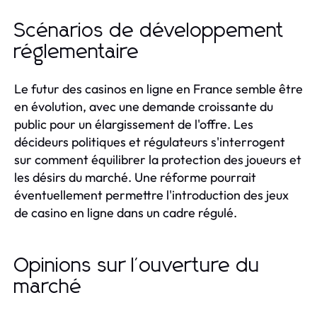
Scénarios de développement
réglementaire
Le futur des casinos en ligne en France semble être
en évolution, avec une demande croissante du
public pour un élargissement de l'offre. Les
décideurs politiques et régulateurs s'interrogent
sur comment équilibrer la protection des joueurs et
les désirs du marché. Une réforme pourrait
éventuellement permettre l'introduction des jeux
de casino en ligne dans un cadre régulé.
Opinions sur l'ouverture du
marché