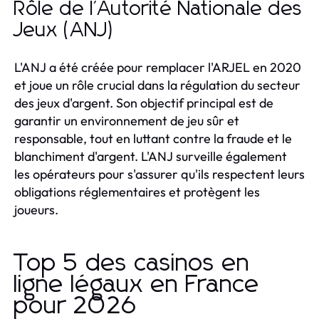
Rôle de l'Autorité Nationale des
Jeux (ANJ)
L'ANJ a été créée pour remplacer l'ARJEL en 2020
et joue un rôle crucial dans la régulation du secteur
des jeux d'argent. Son objectif principal est de
garantir un environnement de jeu sûr et
responsable, tout en luttant contre la fraude et le
blanchiment d'argent. L'ANJ surveille également
les opérateurs pour s'assurer qu'ils respectent leurs
obligations réglementaires et protègent les
joueurs.
Top 5 des casinos en
ligne légaux en France
pour 2026