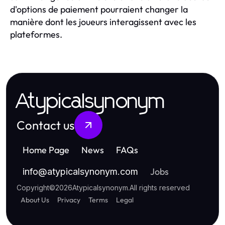
d'options de paiement pourraient changer la
manière dont les joueurs interagissent avec les
plateformes.
Atypicalsynonym
Contact us
Home Page
News
FAQs
Jobs
info
@
atypicalsynonym.com
Copyright
©
2026
Atypicalsynonym
.
All rights reserved
About Us
Privacy
Terms
Legal